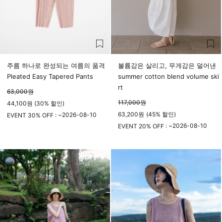
주름 하나로 완성되는 여름의 품격
볼륨감은 살리고, 무게감은 덜어낸
Pleated Easy Tapered Pants
summer cotton blend volume ski
rt
63,000
원
117,000
원
44,100원 (30% 할인)
63,200
원
(
45%
할인)
2026-08-10
EVENT 30% OFF : ~
23시 59분
2026-08-10
EVENT 20% OFF : ~
23시 59분