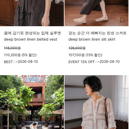
몸에 감기듯 완성되는 입체 실루엣
걷는 순간 더 예뻐지는 린넨 스커트
deep brown linen belted vest
deep brown linen slit skirt
116,000
원
126,000
원
110,200원 (5% 할인)
107,100원 (15% 할인)
2026-08-10
2026-08-10
BEST : ~
EVENT 15% OFF : ~
23시 59분
23시 59분