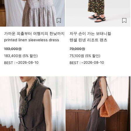
가까운 외출부터 여행지의 한낮까지
자꾸 손이 가는 보태니컬
printed linen sleeveless dress
텐셀 린넨 리조트 팬츠
193,000
원
79,000
원
183,400원 (5% 할인)
75,100원 (5% 할인)
2026-08-10
2026-08-10
BEST : ~
BEST : ~
23시 59분
23시 59분