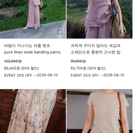
바람이 지나가는 여름 팬츠
과하게 꾸미지 않아도 색감과
pure linen wide banding pants
소재만으로 충분히 근사한 탑
122,000
원
91,000
원
85,400원 (30% 할인)
63,700원 (30% 할인)
2026-08-10
2026-08-10
EVENT 30% OFF : ~
EVENT 30% OFF : ~
23시 59분
23시 59분