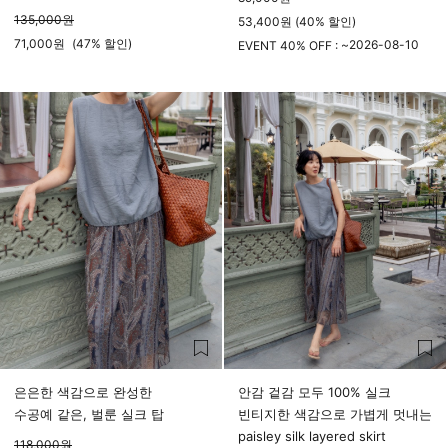
135,000
원
53,400원 (40% 할인)
71,000
원
(
47%
할인)
2026-08-10
EVENT 40% OFF : ~
23시 59분
은은한 색감으로 완성한
안감 겉감 모두 100% 실크
수공예 같은, 벌룬 실크 탑
빈티지한 색감으로 가볍게 멋내는
paisley silk layered skirt
118,000
원