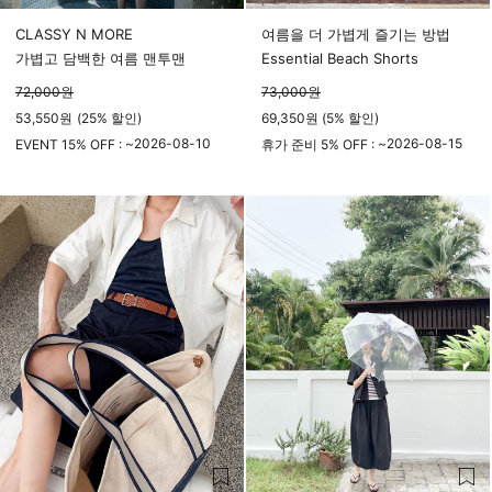
CLASSY N MORE
여름을 더 가볍게 즐기는 방법
가볍고 담백한 여름 맨투맨
Essential Beach Shorts
72,000
원
73,000
원
53,550
원
(
25%
할인)
69,350원 (5% 할인)
2026-08-10
2026-08-15
EVENT 15% OFF : ~
휴가 준비 5% OFF : ~
23시 59분
23시 59분