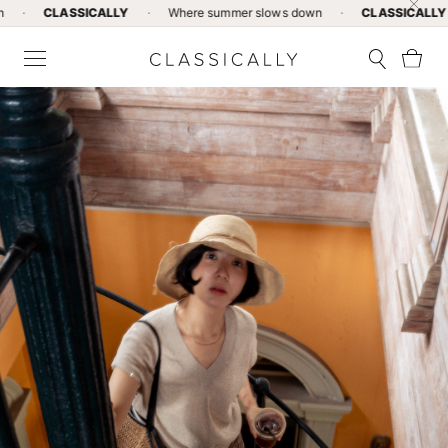
LASSICALLY
·
Where summer slows down
·
CLASSICALLY
·
Wh