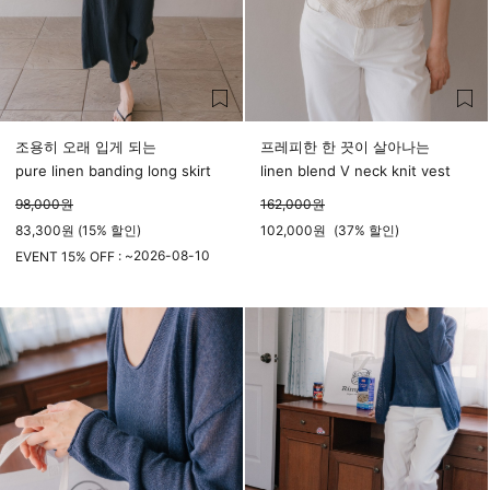
조용히 오래 입게 되는
프레피한 한 끗이 살아나는
pure linen banding long skirt
linen blend V neck knit vest
98,000
원
162,000
원
83,300원 (15% 할인)
102,000
원
(
37%
할인)
2026-08-10
EVENT 15% OFF : ~
23시 59분