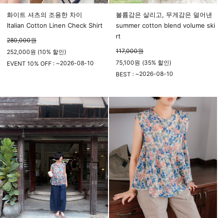
화이트 셔츠의 조용한 차이
볼륨감은 살리고, 무게감은 덜어낸
Italian Cotton Linen Check Shirt
summer cotton blend volume ski
rt
280,000
원
117,000
원
252,000원 (10% 할인)
75,100
원
(
35%
할인)
2026-08-10
EVENT 10% OFF : ~
23시 59분
2026-08-10
BEST : ~
23시 59분