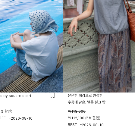
isley square scarf
은은한 색감으로 완성한
수공예 같은, 벌룬 실크 탑
0% 할인)
￦118,000
FF : ~
￦112,100 (5% 할인)
2026-08-10
BEST : ~
2026-08-10
23시 59분
23시 59분