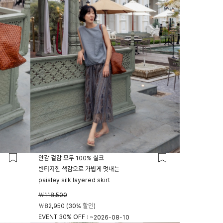
안감 겉감 모두 100% 실크
빈티지한 색감으로 가볍게 멋내는
paisley silk layered skirt
￦118,500
￦82,950 (30% 할인)
EVENT 30% OFF : ~
2026-08-10