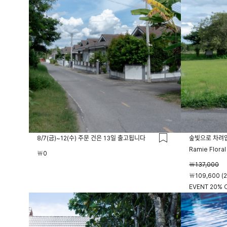
8/7(금)~12(수) 주문 건은 13일 출고됩니다
숲빛으로 차려
Ramie Floral
￦0
￦137,000
￦109,600 (
EVENT 20% O