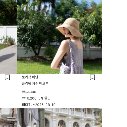
보라색 비단
플라워 자수 에코백
￦17,000
￦16,200 (5% 할인)
BEST : ~
2026-08-10
23시 59분