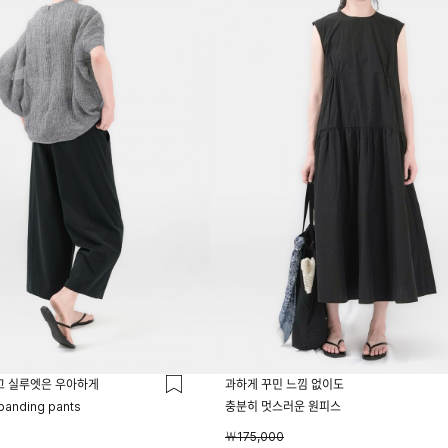
고 실루엣은 우아하게
과하게 꾸민 느낌 없이도
 banding pants
충분히 멋스러운 원피스
￦175,000