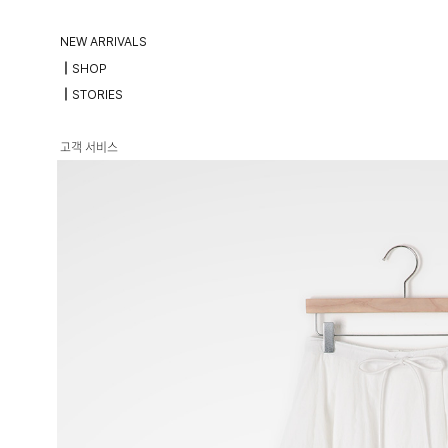
NEW ARRIVALS
┃SHOP
┃STORIES
고객 서비스