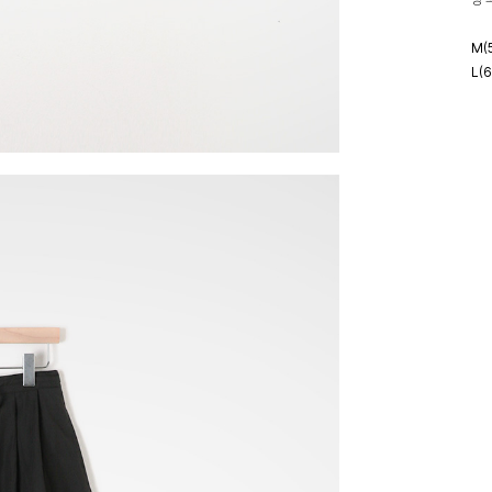
M(
L(
모델
배송