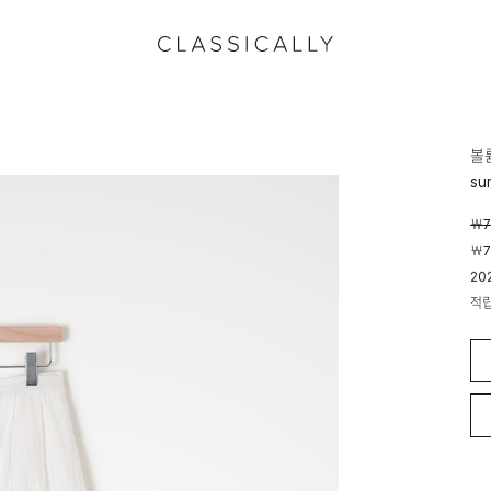
볼
su
￦7
￦7
20
적
04