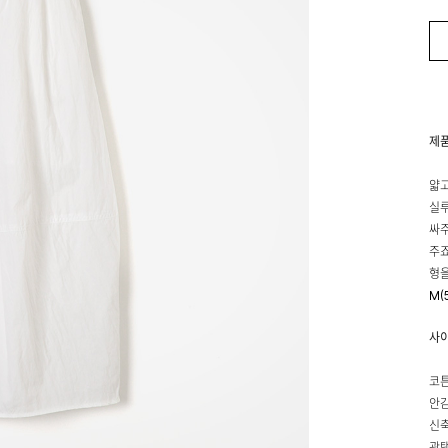
제
얇고
실루
싸주
주죠
형을
M(
사
코튼
안감
신축
광택