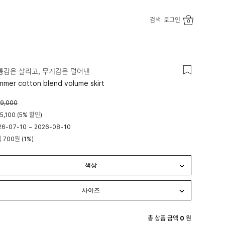
검색
로그인
0
륨감은 살리고, 무게감은 덜어낸
mmer cotton blend volume skirt
9,000
5,100 (5% 할인)
26-07-10
~
2026-08-10
립
700원
(1%)
시 00분
23시 59분
총 상품 금액
0
원