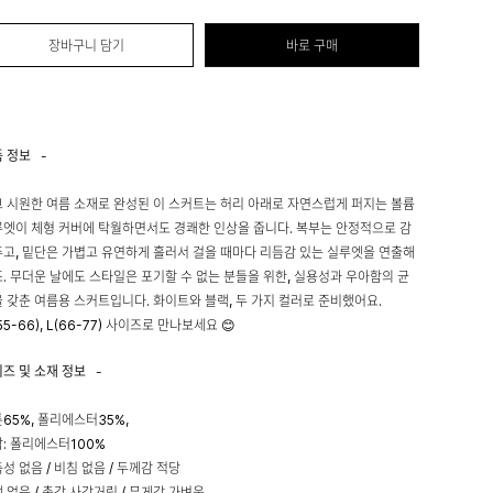
장바구니 담기
바로 구매
품 정보
-
 시원한 여름 소재로 완성된 이 스커트는 허리 아래로 자연스럽게 퍼지는 볼륨
엣이 체형 커버에 탁월하면서도 경쾌한 인상을 줍니다. 복부는 안정적으로 감
고, 밑단은 가볍고 유연하게 흘러서 걸을 때마다 리듬감 있는 실루엣을 연출해
. 무더운 날에도 스타일은 포기할 수 없는 분들을 위한, 실용성과 우아함의 균
 갖춘 여름용 스커트입니다. 화이트와 블랙, 두 가지 컬러로 준비했어요.
55-66), L(66-77) 사이즈로 만나보세요 😊
이즈 및 소재 정보
-
65%, 폴리에스터35%,
: 폴리에스터100%
성 없음 / 비침 없음 / 두께감 적당
 없음 / 촉감 사각거림 / 무게감 가벼움