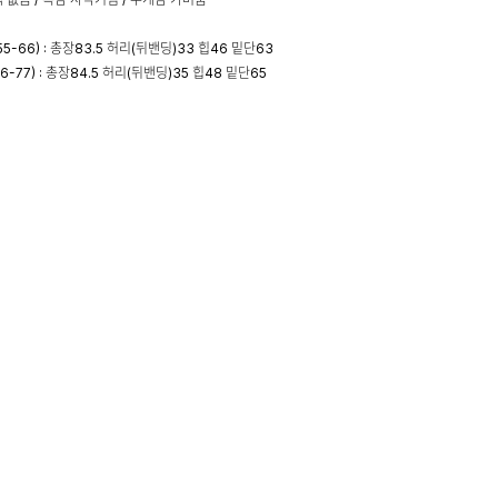
55-66) : 총장83.5 허리(뒤밴딩)33 힙46 밑단63
66-77) : 총장84.5 허리(뒤밴딩)35 힙48 밑단65
 169cm 55-66사이즈 : M 착용
 및 교환, 반품 안내
+