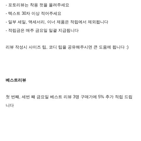
-
포토리뷰는
착용
컷을
올려주세요
-
텍스트
30
자
이상
적어주세요
-
일부
세일
,
액세서리
,
이너
제품은
적립에서
제외됩니다
-
적립금
은
매주
금요일
일괄
지급됩니다
리뷰
작성시
사이즈
팁
,
코디
팁을
공유해주시면
큰
도움에
됩니다 :)
베스트리뷰
첫
번째
,
세번
째
금요일
베스트
리뷰
3
명
구매가에
5%
추가
적립
드립
니다