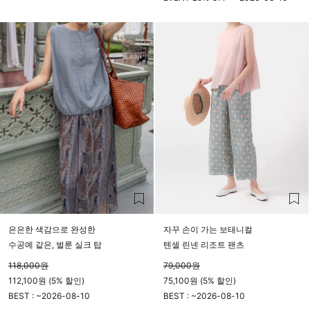
23시 59분
은은한 색감으로 완성한
자꾸 손이 가는 보태니컬
수공예 같은, 벌룬 실크 탑
텐셀 린넨 리조트 팬츠
118,000
원
79,000
원
112,100원 (5% 할인)
75,100원 (5% 할인)
BEST : ~
2026-08-10
BEST : ~
2026-08-10