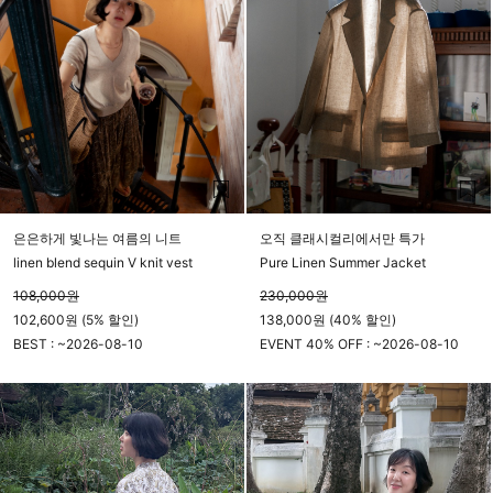
은은하게 빛나는 여름의 니트
오직 클래시컬리에서만 특가
linen blend sequin V knit vest
Pure Linen Summer Jacket
108,000
원
230,000
원
102,600원 (5% 할인)
138,000원 (40% 할인)
BEST : ~
2026-08-10
EVENT 40% OFF : ~
2026-08-10
23시 59분
23시 59분