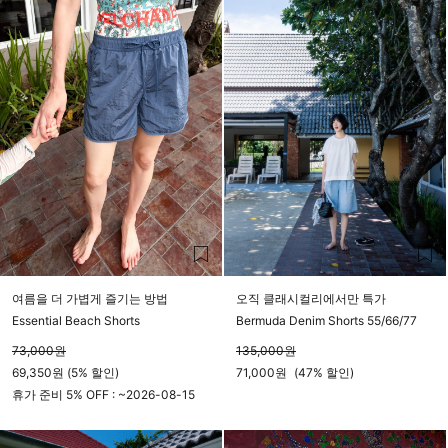
여름을 더 가볍게 즐기는 방법
오직 클래시컬리에서만 특가
Essential Beach Shorts
Bermuda Denim Shorts 55/66/77
73,000
원
135,000
원
69,350원 (5% 할인)
71,000
원
(
47%
할인)
휴가 준비 5% OFF : ~
2026-08-15
23시 59분