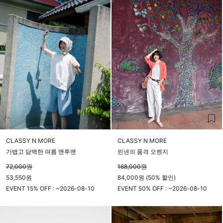
CLASSY N MORE
CLASSY N MORE
가볍고 담백한 여름 맨투맨
린넨의 품격 오렌지
72,000
원
168,000
원
53,550원
84,000원 (50% 할인)
EVENT 15% OFF : ~
2026-08-10
EVENT 50% OFF : ~
2026-08-10
23시 59분
23시 59분