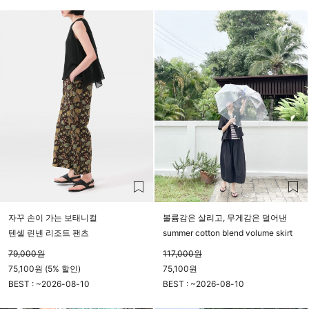
23시 59분
23시 59분
자꾸 손이 가는 보태니컬
볼륨감은 살리고, 무게감은 덜어낸
텐셀 린넨 리조트 팬츠
summer cotton blend volume skirt
79,000
원
117,000
원
75,100원 (5% 할인)
75,100원
BEST : ~
2026-08-10
BEST : ~
2026-08-10
23시 59분
23시 59분