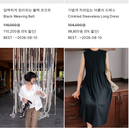
담백하게 정리되는 블랙 포인트
가볍게 차려입는 여름의 드레스
Black Weaving Belt
Crinkled Sleeveless Long Dress
116,000
원
104,000
원
110,200원 (5% 할인)
98,800원 (5% 할인)
BEST : ~
2026-08-10
BEST : ~
2026-08-10
23시 59분
23시 59분