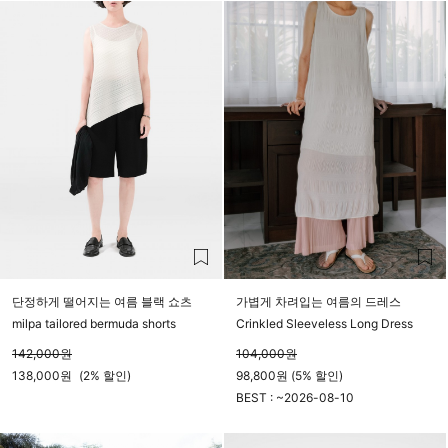
단정하게 떨어지는 여름 블랙 쇼츠
가볍게 차려입는 여름의 드레스
milpa tailored bermuda shorts
Crinkled Sleeveless Long Dress
142,000
원
104,000
원
138,000
원
(
2%
할인)
98,800원 (5% 할인)
BEST : ~
2026-08-10
23시 59분