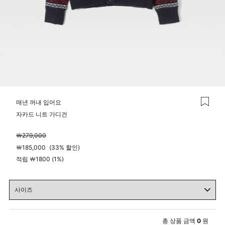
매년 꺼내 입어요
자카드 니트 가디건
￦
279,000
￦
185,000
(
33%
할인)
적립 ￦1800 (1%)
총 상품 금액
0
원