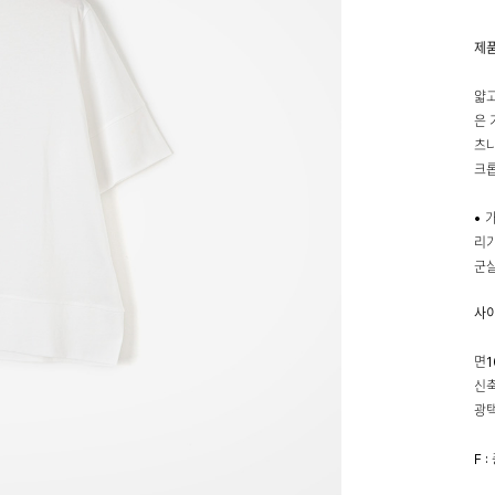
제
얇고
은 
츠나
크롭
• 
리가
군살
사
면1
신축
광택
F 