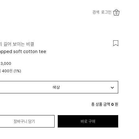
검색
로그인
0
리 길어 보이는 비결
opped soft cotton tee
3,000
립
400원
(1%)
총 상품 금액
0
원
장바구니 담기
바로 구매