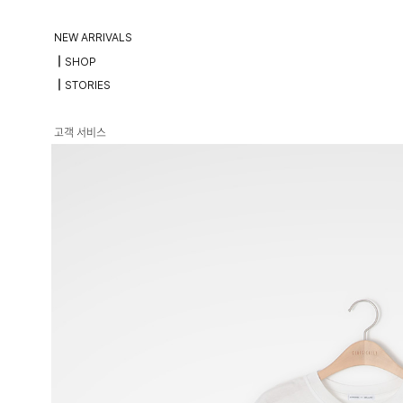
NEW ARRIVALS
┃SHOP
┃STORIES
고객 서비스