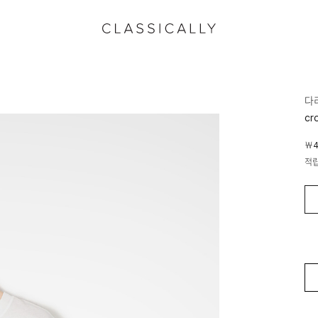
다
cr
￦4
적