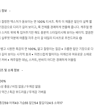
품 정보
-
 찰랑한 텍스처가 돋보이는 면 100% 티셔츠. 특히 이 제품은 밑단이 살짝 짧
기장감으로 다리가 길어 보이고, 룩 전체를 경쾌하게 연출해 줍니다. 캐주얼 팬
 스커트 위에 툭 입어주기만 해도 충분히 스타일리시해 보이는 베이직. 깔끔한
 실루엣 덕분에 여름철 자주 손이 갈 데일리 티셔츠로 추천드려요 😊
가볍고 시원한 촉감의 면 100%, 얇고 찰랑이는 질감 • 크롭한 밑단 기장으로 다
 길어 보이는 시각적 효과 • 자연스럽게 떨어지는 어깨선과 여유로운 소매로
 커버 • 캐주얼한 데님, 스커트, 반바지 어디든 경쾌하게 어울림
이즈 및 소재 정보
-
00%
성 좋음 / 비침 없음 / 두께감 얇음
 약간 / 촉감 부드러움 / 무게감 가벼움
: 총장59 어깨43 가슴55 밑단54 팔길이24.5 소매17