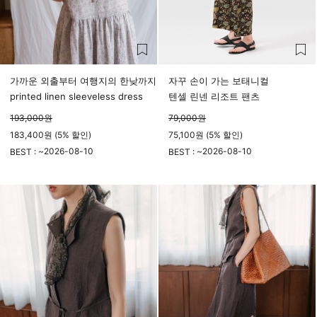
가까운 외출부터 여행지의 한낮까지
자꾸 손이 가는 보태니컬
printed linen sleeveless dress
텐셀 린넨 리조트 팬츠
193,000
원
79,000
원
183,400원 (5% 할인)
75,100원 (5% 할인)
2026-08-10
2026-08-10
BEST : ~
BEST : ~
23시 59분
23시 59분