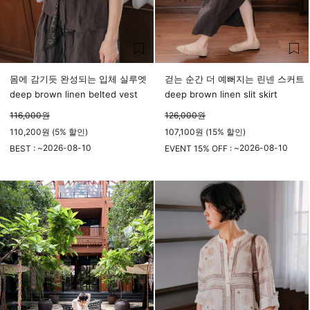
몸에 감기듯 완성되는 입체 실루엣
걷는 순간 더 예뻐지는 린넨 스커트
deep brown linen belted vest
deep brown linen slit skirt
116,000
원
126,000
원
110,200원 (5% 할인)
107,100원 (15% 할인)
2026-08-10
2026-08-10
BEST : ~
EVENT 15% OFF : ~
23시 59분
23시 59분