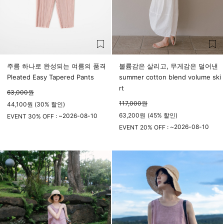
주름 하나로 완성되는 여름의 품격
볼륨감은 살리고, 무게감은 덜어낸
Pleated Easy Tapered Pants
summer cotton blend volume ski
rt
63,000
원
117,000
원
44,100원 (30% 할인)
63,200
원
(
45%
할인)
2026-08-10
EVENT 30% OFF : ~
23시 59분
2026-08-10
EVENT 20% OFF : ~
23시 59분