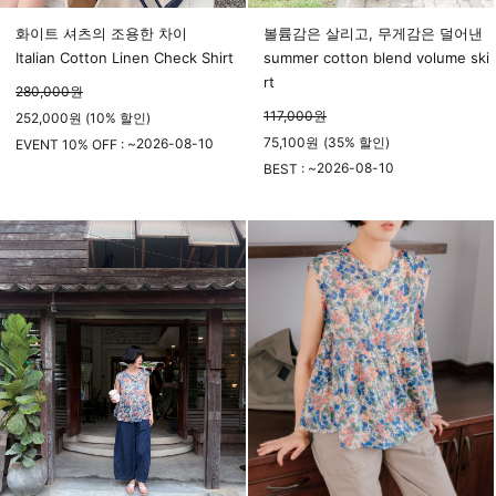
화이트 셔츠의 조용한 차이
볼륨감은 살리고, 무게감은 덜어낸
Italian Cotton Linen Check Shirt
summer cotton blend volume ski
rt
280,000
원
117,000
원
252,000원 (10% 할인)
75,100
원
(
35%
할인)
2026-08-10
EVENT 10% OFF : ~
23시 59분
2026-08-10
BEST : ~
23시 59분