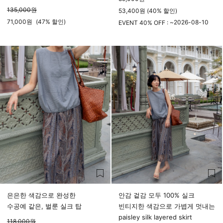
135,000
원
53,400원 (40% 할인)
71,000
원
(
47%
할인)
2026-08-10
EVENT 40% OFF : ~
23시 59분
은은한 색감으로 완성한
안감 겉감 모두 100% 실크
수공예 같은, 벌룬 실크 탑
빈티지한 색감으로 가볍게 멋내는
paisley silk layered skirt
118,000
원