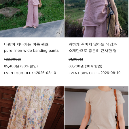
바람이 지나가는 여름 팬츠
과하게 꾸미지 않아도 색감과
pure linen wide banding pants
소재만으로 충분히 근사한 탑
122,000
원
91,000
원
85,400원 (30% 할인)
63,700원 (30% 할인)
2026-08-10
2026-08-10
EVENT 30% OFF : ~
EVENT 30% OFF : ~
23시 59분
23시 59분