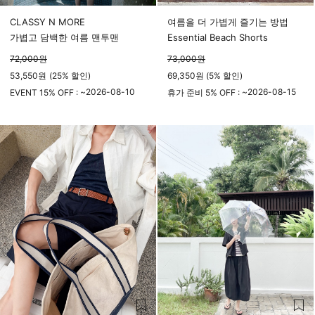
CLASSY N MORE
여름을 더 가볍게 즐기는 방법
가볍고 담백한 여름 맨투맨
Essential Beach Shorts
72,000
원
73,000
원
53,550
원
(
25%
할인)
69,350원 (5% 할인)
2026-08-10
2026-08-15
EVENT 15% OFF : ~
휴가 준비 5% OFF : ~
23시 59분
23시 59분