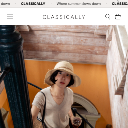
CLASSICALLY
·
Where summer slows down
·
CLASSICALLY
·