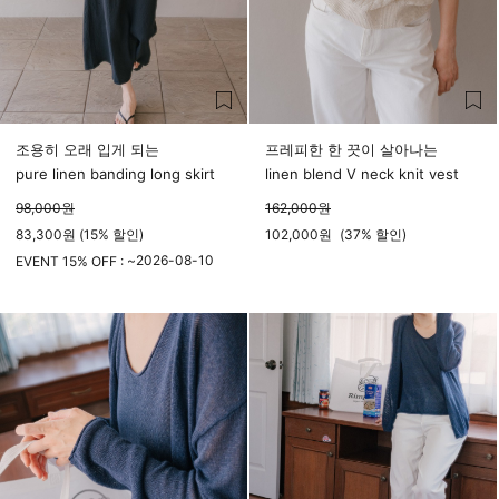
조용히 오래 입게 되는
프레피한 한 끗이 살아나는
pure linen banding long skirt
linen blend V neck knit vest
98,000
원
162,000
원
83,300원 (15% 할인)
102,000
원
(
37%
할인)
2026-08-10
EVENT 15% OFF : ~
23시 59분