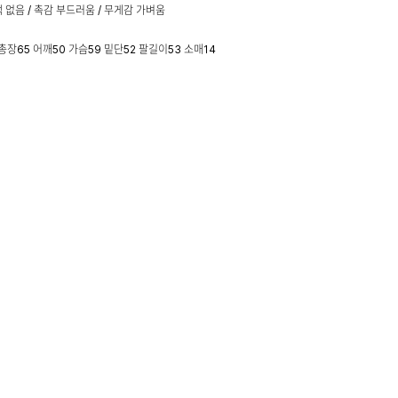
 없음 / 촉감 부드러움 / 무게감 가벼움
: 총장65 어깨50 가슴59 밑단52 팔길이53 소매14
 169cm 66사이즈 : F 착용
 및 교환, 반품 안내
+