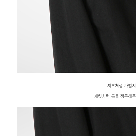
셔츠처럼 가볍
재킷처럼 룩을 정돈해주