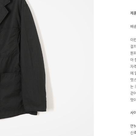
제
배송
이런
걸치
원피
아 
자주
에 
멋스
는 
걷어
멋이
사
면1
신축