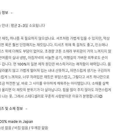
품 정보
-
 안내 : 평균 2~3일 소요됩니다
 재킷, 하나쯤 꼭 필요하지 않으셨나요. 셔츠처럼 가볍게 입을 수 있지만, 막상
면 룩은 훨씬 단정해지는 재킷입니다. 티셔츠 위에 툭 걸쳐도 좋고, 민소매나
스 위에 더해도 부담이 없어요. 초경량 코튼 소재라 부피감이 거의 느껴지지 않
한여름의 실내 냉방, 아침저녁의 서늘한 공기, 여행길의 가벼운 외투로도 손이
 갑니다. 면 100%의 일본 제작 원단은 바스락거리는 쾌적함이 매력입니다. 몸
달라붙지 않고 가볍게 떨어져 입는 내내 산뜻하고, 자연스럽게 생기는 구김마저
럽게 느껴져요. 너무 차려입은 재킷은 부담스럽고, 그렇다고 셔츠 하나만으로
조금 허전한 날. 바로 그 사이를 우아하게 채워주는 아이템입니다. 소매를 살짝
 올리면 이 재킷의 분위기가 더 살아납니다. 힘을 많이 주지 않아도 자연스럽게
 나는 옷. 그래서 스테디셀러로 꾸준히 사랑받아온 이유가 분명합니다😊
이즈 및 소재 정보
-
00% made in Japan
성 없음 / 비침 없음 / 두께감 얇음