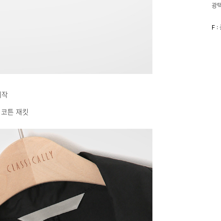
광택
F 
모델
배송
제작
 코튼 재킷