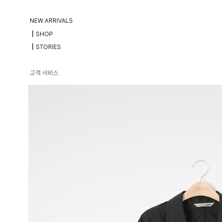
NEW ARRIVALS
┃SHOP
┃STORIES
고객 서비스