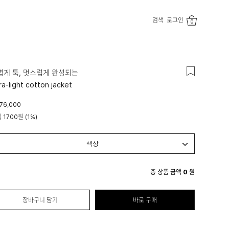
검색
로그인
0
볍게 툭, 멋스럽게 완성되는
tra-light cotton jacket
76,000
립
1700원
(1%)
총 상품 금액
0
원
장바구니 담기
바로 구매