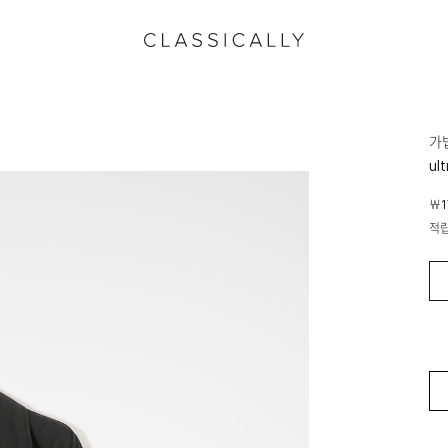
가
ul
￦1
적