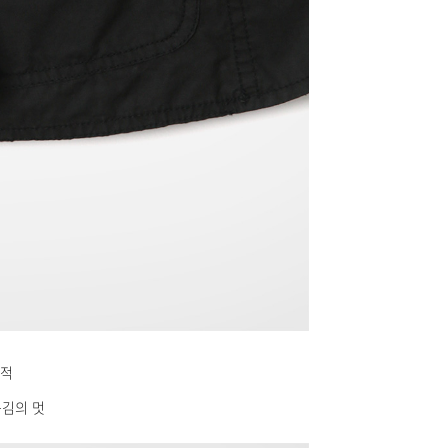
쾌적
김의 멋