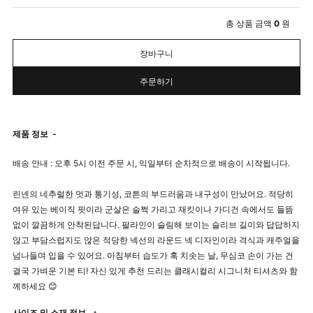
총 상품 금액
0
원
장바구니
주문하기
제품 정보
-
배송 안내 : 오후 5시 이전 주문 시, 익일부터 순차적으로 배송이 시작됩니다.
린넨의 네추럴한 멋과 통기성, 코튼의 부드러움과 내구성이 만났어요. 적당히
여유 있는 베이직 핏이라 군살은 슬쩍 가리고 재킷이나 가디건 속에서도 들뜸
없이 깔끔하게 안착된답니다. 팔라인이 슬림해 보이는 슬리브 길이와 답답하지
않고 부담스럽지도 않은 적당한 넥선의 라운드 넥 디자인이라 격식과 캐주얼을
넘나들며 입을 수 있어요. 아침부터 습도가 훅 치솟는 날, 무심코 손이 가는 건
결국 가벼운 기본 티! 자신 있게 추천 드리는 클래시컬리 시그니처 티셔츠와 함
께하세요 😊
사이즈 및 소재 정보
+