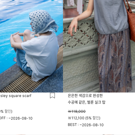
isley square scarf
은은한 색감으로 완성한
수공예 같은, 벌룬 실크 탑
0% 할인)
￦118,000
FF : ~
￦112,100 (5% 할인)
2026-08-10
BEST : ~
2026-08-10
23시 59분
23시 59분