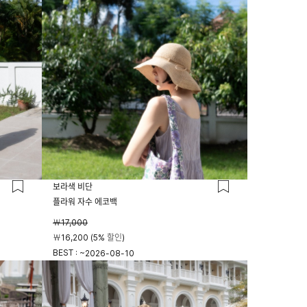
보라색 비단
플라워 자수 에코백
￦17,000
￦16,200 (5% 할인)
BEST : ~
2026-08-10
23시 59분