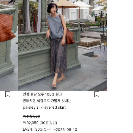
안감 겉감 모두 100% 실크
빈티지한 색감으로 가볍게 멋내는
paisley silk layered skirt
￦118,500
￦82,950 (30% 할인)
EVENT 30% OFF : ~
2026-08-10