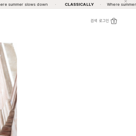
lows down
·
CLASSICALLY
·
Where summer slows down
검색
로그인
0