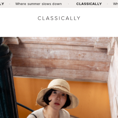
e summer slows down
·
CLASSICALLY
·
Where summer s