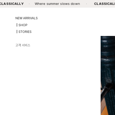
·
Where summer slows down
·
CLASSICALLY
·
Wher
NEW ARRIVALS
┃SHOP
┃STORIES
고객 서비스