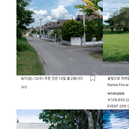
8/7(금)~12(수) 주문 건은 13일 출고됩니다
숲빛으로 차려
Ramie Floral
￦0
￦137,000
￦109,600 (
EVENT 20% O