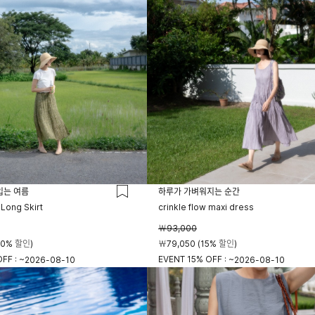
입는 여름
하루가 가벼워지는 순간
 Long Skirt
crinkle flow maxi dress
￦93,000
20% 할인)
￦79,050 (15% 할인)
FF : ~
EVENT 15% OFF : ~
2026-08-10
2026-08-10
23시 59분
23시 59분