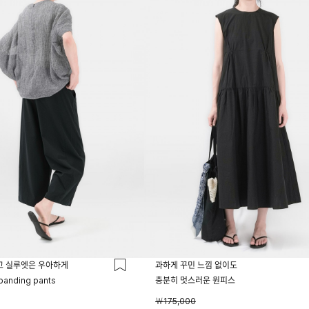
고 실루엣은 우아하게
과하게 꾸민 느낌 없이도
 banding pants
충분히 멋스러운 원피스
￦175,000