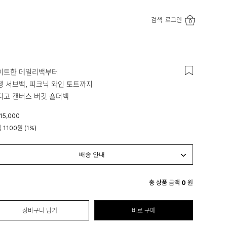
검색
로그인
0
이트한 데일리백부터
행 서브백, 피크닉 와인 토트까지
디고 캔버스 버킷 숄더백
15,000
립
1100원
(1%)
총 상품 금액
0
원
장바구니 담기
바로 구매