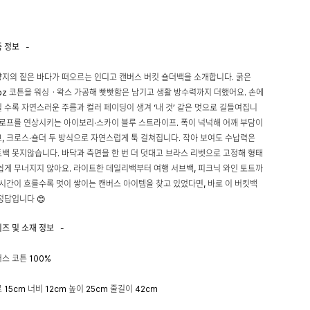
품 정보
-
지의 짙은 바다가 떠오르는 인디고 캔버스 버킷 숄더백을 소개합니다. 굵은
oz 코튼을 워싱ㆍ왁스 가공해 빳빳함은 남기고 생활 방수력까지 더했어요. 손에
 수록 자연스러운 주름과 컬러 페이딩이 생겨 ‘내 것’ 같은 멋으로 길들여집니
 로프를 연상시키는 아이보리·스카이 블루 스트라이프. 폭이 넉넉해 어깨 부담이
, 크로스·숄더 두 방식으로 자연스럽게 툭 걸쳐집니다. 작아 보여도 수납력은
백 못지않습니다. 바닥과 측면을 한 번 더 덧대고 브라스 리벳으로 고정해 형태
쉽게 무너지지 않아요. 라이트한 데일리백부터 여행 서브백, 피크닉 와인 토트까
 시간이 흐를수록 멋이 쌓이는 캔버스 아이템을 찾고 있었다면, 바로 이 버킷백
정답입니다 😊
이즈 및 소재 정보
-
스 코튼 100%
 15cm 너비 12cm 높이 25cm 줄길이 42cm