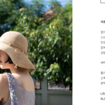
제
접어
스는
민은
침에
성됩
사
폴
신축
광택
L(
XL