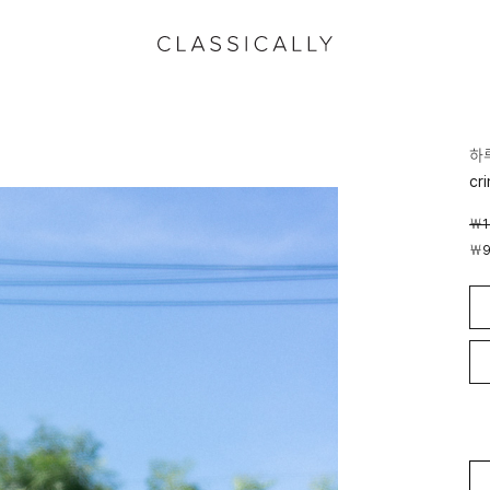
하
cr
￦
￦