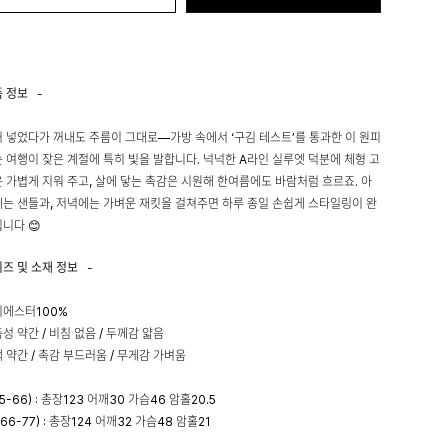
품 정보
-
 넣었다가 꺼내도 주름이 그대로—가방 속에서 ‘구김 테스트’를 통과한 이 원피
 여행이 잦은 계절에 특히 빛을 발합니다. 넉넉한 A라인 실루엣 덕분에 체형 고
 가볍게 지워 주고, 살에 닿는 촉감은 시원해 한여름에도 바람처럼 흐르죠. 아
는 샌들과, 저녁에는 가벼운 재킷을 걸쳐주면 하루 종일 손쉽게 스타일링이 완
니다 😊
이즈 및 소재 정보
-
리에스터100%
성 약간 / 비침 없음 / 두께감 얇음
 약간 / 촉감 부드러움 / 무게감 가벼움
55-66) : 총장123 어깨30 가슴46 암홀20.5
(66-77) : 총장124 어깨32 가슴48 암홀21