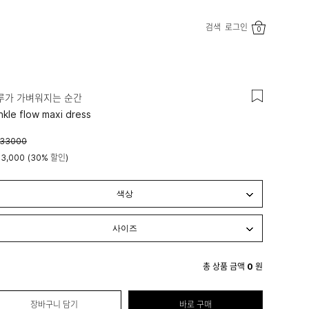
검색
로그인
0
루가 가벼워지는 순간
inkle flow maxi dress
133000
93,000
(
30%
할인)
총 상품 금액
0
원
장바구니 담기
바로 구매