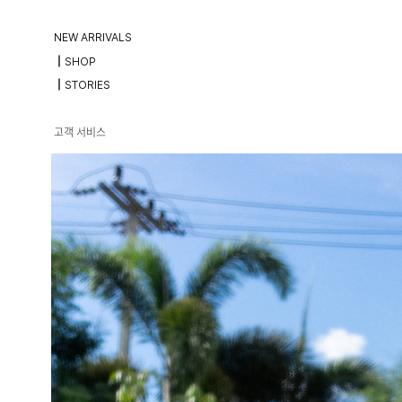
NEW ARRIVALS
┃SHOP
┃STORIES
고객 서비스