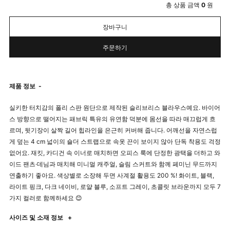
총 상품 금액
0
원
장바구니
주문하기
제품 정보
-
실키한 터치감의 폴리 스판 원단으로 제작된 슬리브리스 블라우스예요. 바이어
스 방향으로 떨어지는 패브릭 특유의 유연함 덕분에 몸선을 따라 매끄럽게 흐
르며, 뒷기장이 살짝 길어 힙라인을 은근히 커버해 줍니다. 어깨선을 자연스럽
게 덮는 4 cm 넓이의 숄더 스트랩으로 속옷 끈이 보이지 않아 단독 착용도 걱정
없어요. 재킷, 카디건 속 이너로 매치하면 오피스 룩에 단정한 광택을 더하고 와
이드 팬츠·데님과 매치해 미니멀 캐주얼, 슬림 스커트와 함께 페미닌 무드까지
연출하기 좋아요. 색상별로 소장해 두면 사계절 활용도 200 %! 화이트, 블랙,
라이트 핑크, 다크 네이비, 로얄 블루, 소프트 그레이, 초콜릿 브라운까지 모두 7
가지 컬러로 함께하세요 😊
사이즈 및 소재 정보
+