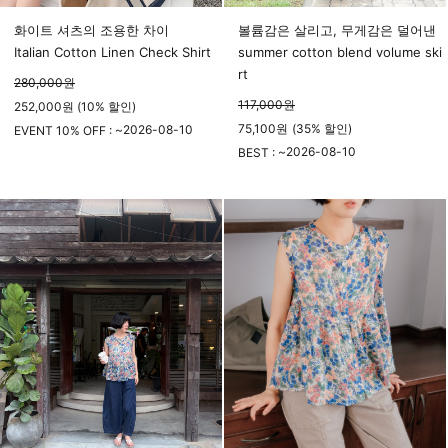
화이트 셔츠의 조용한 차이
볼륨감은 살리고, 무게감은 덜어낸
Italian Cotton Linen Check Shirt
summer cotton blend volume ski
rt
280,000
원
117,000
원
252,000원 (10% 할인)
75,100
원
(
35%
할인)
2026-08-10
EVENT 10% OFF : ~
23시 59분
2026-08-10
BEST : ~
23시 59분