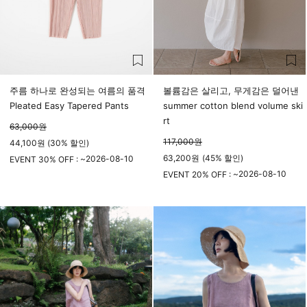
주름 하나로 완성되는 여름의 품격
볼륨감은 살리고, 무게감은 덜어낸
Pleated Easy Tapered Pants
summer cotton blend volume ski
rt
63,000
원
117,000
원
44,100원 (30% 할인)
63,200
원
(
45%
할인)
2026-08-10
EVENT 30% OFF : ~
23시 59분
2026-08-10
EVENT 20% OFF : ~
23시 59분