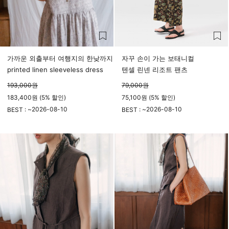
가까운 외출부터 여행지의 한낮까지
자꾸 손이 가는 보태니컬
printed linen sleeveless dress
텐셀 린넨 리조트 팬츠
193,000
원
79,000
원
183,400원 (5% 할인)
75,100원 (5% 할인)
2026-08-10
2026-08-10
BEST : ~
BEST : ~
23시 59분
23시 59분