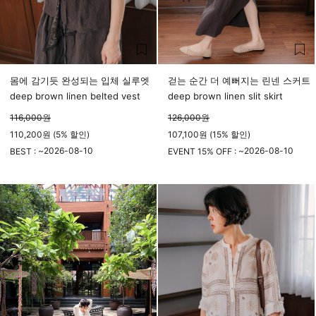
몸에 감기듯 완성되는 입체 실루엣
걷는 순간 더 예뻐지는 린넨 스커트
deep brown linen belted vest
deep brown linen slit skirt
116,000
원
126,000
원
110,200원 (5% 할인)
107,100원 (15% 할인)
2026-08-10
2026-08-10
BEST : ~
EVENT 15% OFF : ~
23시 59분
23시 59분