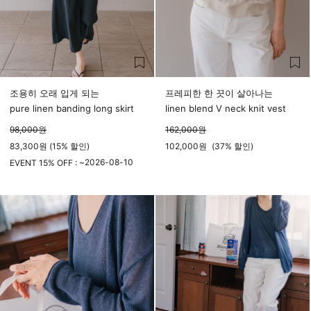
조용히 오래 입게 되는
프레피한 한 끗이 살아나는
pure linen banding long skirt
linen blend V neck knit vest
98,000
원
162,000
원
83,300원 (15% 할인)
102,000
원
(
37%
할인)
2026-08-10
EVENT 15% OFF : ~
23시 59분