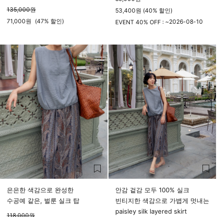
135,000
원
53,400원 (40% 할인)
71,000
원
(
47%
할인)
2026-08-10
EVENT 40% OFF : ~
23시 59분
은은한 색감으로 완성한
안감 겉감 모두 100% 실크
수공예 같은, 벌룬 실크 탑
빈티지한 색감으로 가볍게 멋내는
paisley silk layered skirt
118,000
원