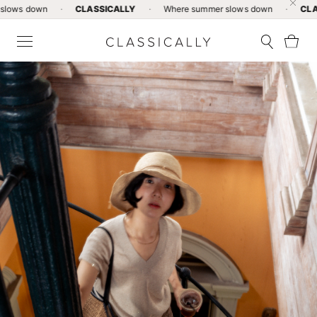
wn
·
CLASSICALLY
·
Where summer slows down
·
CLASSICALL