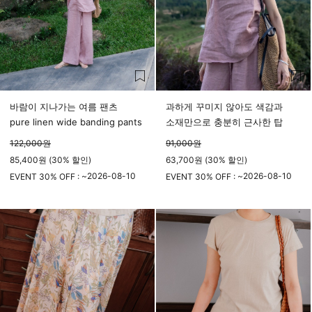
바람이 지나가는 여름 팬츠
과하게 꾸미지 않아도 색감과
pure linen wide banding pants
소재만으로 충분히 근사한 탑
122,000
원
91,000
원
85,400원 (30% 할인)
63,700원 (30% 할인)
2026-08-10
2026-08-10
EVENT 30% OFF : ~
EVENT 30% OFF : ~
23시 59분
23시 59분