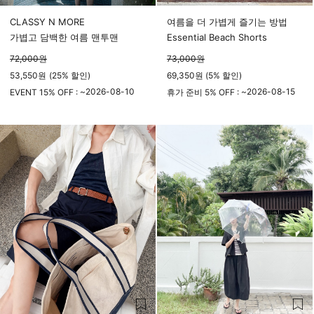
CLASSY N MORE
여름을 더 가볍게 즐기는 방법
가볍고 담백한 여름 맨투맨
Essential Beach Shorts
72,000
원
73,000
원
53,550
원
(
25%
할인)
69,350원 (5% 할인)
2026-08-10
2026-08-15
EVENT 15% OFF : ~
휴가 준비 5% OFF : ~
23시 59분
23시 59분