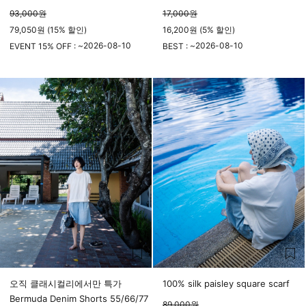
93,000
원
17,000
원
79,050원 (15% 할인)
16,200원 (5% 할인)
2026-08-10
2026-08-10
EVENT 15% OFF : ~
BEST : ~
23시 59분
23시 59분
오직 클래시컬리에서만 특가
100% silk paisley square scarf
Bermuda Denim Shorts 55/66/77
89,000
원