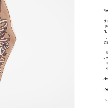
제
간절
러예
다.
도,
성할
- 
- 
- 
- 
사
울6
35