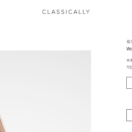
룩
Wo
￦3
적