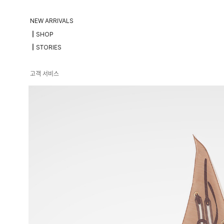
NEW ARRIVALS
┃SHOP
┃STORIES
고객 서비스