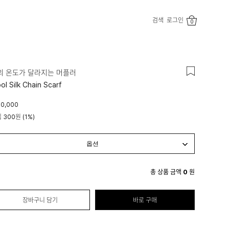
검색
로그인
0
의 온도가 달라지는 머플러
ol Silk Chain Scarf
0,000
립
300원
(1%)
총 상품 금액
0
원
장바구니 담기
바로 구매