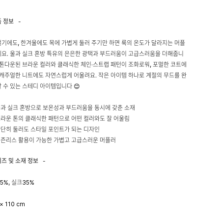
품 정보
-
기에도, 한겨울에도 목에 가볍게 둘러 주기만 하면 룩의 온도가 달라지는 머플
요. 울과 실크 혼방 특유의 은은한 광택과 부드러움이 고급스러움을 더해줍니
 톤다운된 브라운 컬러와 클래식한 체인·스트랩 패턴이 조화로워, 포멀한 코트에
 캐주얼한 니트에도 자연스럽게 어울려요. 작은 아이템 하나로 계절의 무드를 완
 수 있는 스테디 아이템입니다 😊
울과 실크 혼방으로 보온성과 부드러움을 동시에 갖춘 소재
브라운 톤의 클래식한 패턴으로 어떤 컬러와도 잘 어울림
간단히 둘러도 스타일 포인트가 되는 디자인
시즌리스 활용이 가능한 가볍고 고급스러운 머플러
이즈 및 소재 정보
-
5%, 실크35%
 × 110 cm