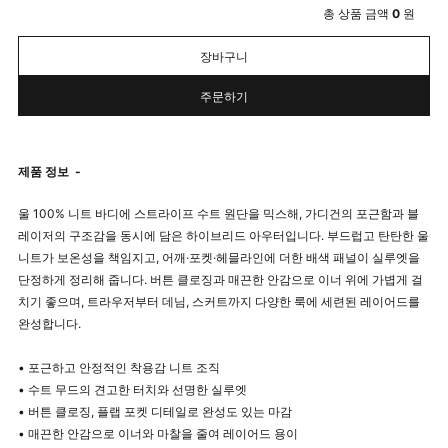
총 상품 금액
0
원
장바구니
주문하기
제품 정보
-
울 100% 니트 바디에 스트라이프 수트 원단을 믹스해, 가디건의 포근함과 블
레이저의 구조감을 동시에 담은 하이브리드 아우터입니다. 부드럽고 탄탄한 울
니트가 보온성을 책임지고, 어깨·포켓·헤믈라인에 더한 배색 패널이 실루엣을
단정하게 정리해 줍니다. 버튼 클로징과 매끈한 안감으로 이너 위에 가볍게 걸
치기 좋으며, 트라우저부터 데님, 스커트까지 다양한 룩에 세련된 레이어드를
완성합니다.
• 포근하고 안정적인 착용감 니트 조직
• 수트 무드의 견고한 터치와 선명한 실루엣
• 버튼 클로징, 플랩 포켓 디테일로 완성도 있는 마감
• 매끈한 안감으로 이너와 마찰을 줄여 레이어드 용이