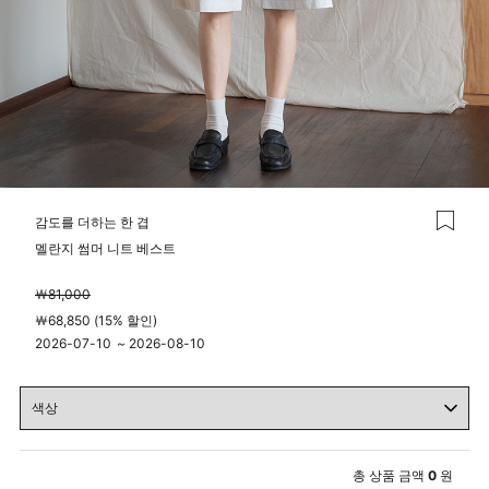
감도를 더하는 한 겹
멜란지 썸머 니트 베스트
￦81,000
￦68,850 (15% 할인)
2026-07-10
~
2026-08-10
00시 00분
23시 59분
총 상품 금액
0
원