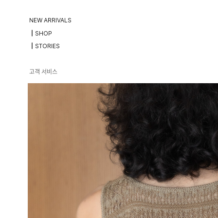
NEW ARRIVALS
┃SHOP
┃STORIES
고객 서비스