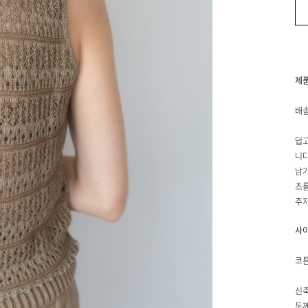
제
배송
덥고
니다
남기
츠를
주지
사
코튼
신축
두께