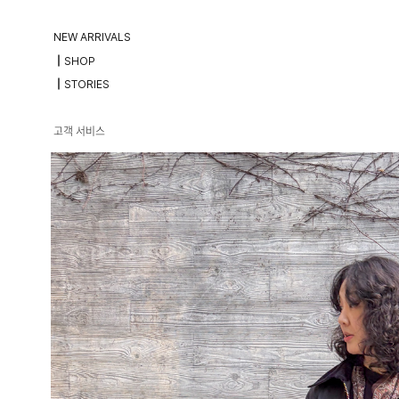
NEW ARRIVALS
┃SHOP
┃STORIES
고객 서비스