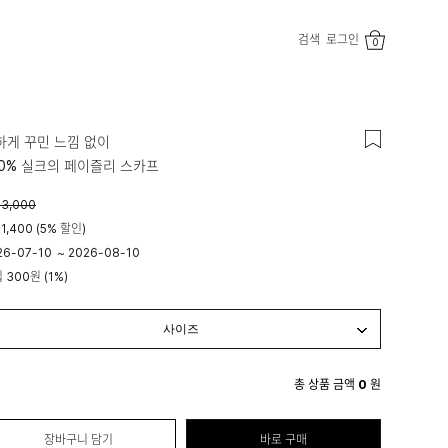
검색
로그인
0
하게 꾸민 느낌 없이
00% 실크의 페이즐리 스카프
3,000
1,400 (5% 할인)
26-07-10
~
2026-08-10
립
300원
(1%)
시 00분
23시 59분
총 상품 금액
0
원
장바구니 담기
바로 구매