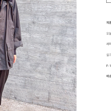
제
오늘
사
실크
F: 
배송