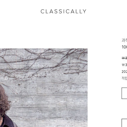
과
1
￦3
￦3
20
적
04