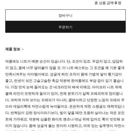
총 상품 금액
0
원
장바구니
주문하기
제품 정보
-
여름에도 니트가 예쁜 순간이 있습니다. 단, 조건이 있죠. 무겁지 않고, 답답하
지 않고, 몸에 너무 달라붙지 않을 것. 이 니트 베스트는 그 조건을 꽤 기분 좋게
만족시켜주는 아이템이에요. 성글게 짜인 조직이 몸에 가볍게 닿아 통기감이
좋고, 린넨이 섞인 고슬고슬한 촉감 덕분에 한여름에도 부담 없이 입기 좋습니
다. 가장 먼저 눈에 들어오는 건 네크라인의 배색 띠예요. 아이보리 니트 위에
블랙 라인이 또렷하게 들어가 있어, 전체 분위기가 살짝 프레피하게 정리됩니
다. 과하게 어려 보이는 프레피가 아니라, 클래식하고 단정한 느낌의 프레피 무
드라 데일리룩에 자연스럽게 녹아들어요. 은은하게 박힌 스팽글도 매력적입니
다. 반짝임이 강한 장식이라기보다, 빛이 닿을 때만 조용히 살아나는 작은 포인
트에 가까워요. 덕분에 심플한 화이트 팬츠나 데님 위에 입어도 룩이 밋밋해 보
이지 않습니다. 몸에 성글게 붙는 핏이라 시원하고, 여유 있는 실루엣이 자연스