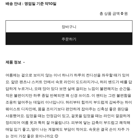
배송 안내 : 영업일 기준 약10일
총 상품 금액
0
원
장바구니
주문하기
제품 정보
-
여름에는 겉으로 보이지 않는 이너 하나가 하루의 컨디션을 좌우할 때가 있어
요. 얇은 팬츠나 스커트 안에서 속옷 라인이 도드라지거나, 허리 밴드가 배를 답
답하게 누르거나, 오래 앉아 있다 보면 살에 걸리는 느낌이 불편해지는 순간들.
작은 불편이지만 하루 종일 반복되면 꽤 신경 쓰이죠. 이 팬티는 그런 불편함을
조용히 덜어주는 데일리 이너입니다. 허리부터 힙까지 부드럽게 감싸주는 하이
웨이스트 디자인에, 몸을 조이기보다 편안하게 잡아주는 신축성 좋은 원단을
사용했어요. 입었을 때는 안정감이 있고, 겉옷을 입었을 때는 라인이 깔끔하게
정리되어 여름 옷과 특히 잘 어울립니다. 피부에 닿는 감촉이 부드럽고 쾌적해
매일 입기 좋고, 땀이 나는 계절에도 부담이 적어요. 속옷은 결국 손이 자주 가
는 것이 가장 좋은 옷이니까요 😊