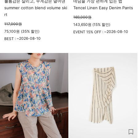
볼륨감은 살리고, 무게감은 덜어낸
데님을 가장 편하게 입는 법
summer cotton blend volume ski
Tencel Linen Easy Denim Pants
rt
169,000
원
117,000
원
143,650원 (15% 할인)
75,100
원
(
35%
할인)
2026-08-10
EVENT 15% OFF : ~
2026-08-10
23시 59분
BEST : ~
23시 59분