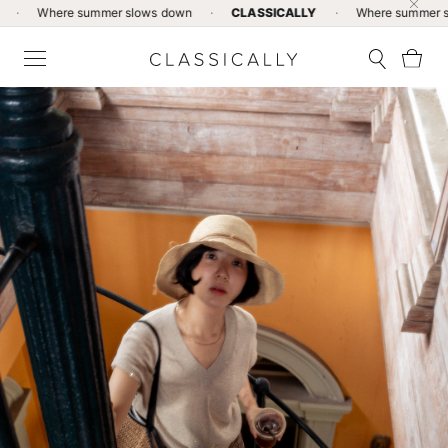
re summer slows down
·
CLASSICALLY
·
Where summer slows dow