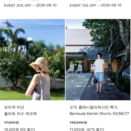
2026-08-10
2026-08-10
EVENT 20% OFF : ~
EVENT 15% OFF : ~
23시 59분
23시 59분
보라색 비단
오직 클래시컬리에서만 특가
플라워 자수 에코백
Bermuda Denim Shorts 55/66/77
17,000
원
135,000
원
16,200원 (5% 할인)
71,000
원
(
47%
할인)