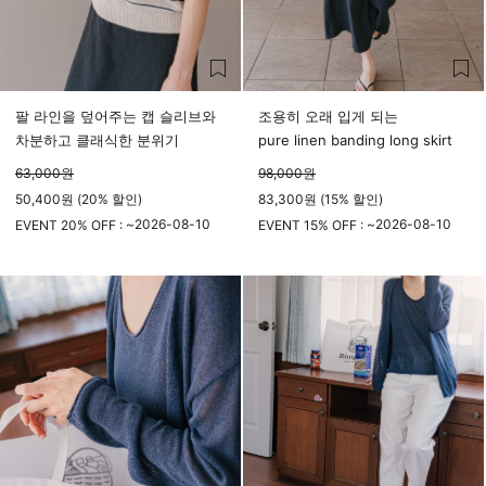
팔 라인을 덮어주는 캡 슬리브와
조용히 오래 입게 되는
차분하고 클래식한 분위기
pure linen banding long skirt
63,000
원
98,000
원
50,400원 (20% 할인)
83,300원 (15% 할인)
2026-08-10
2026-08-10
EVENT 20% OFF : ~
EVENT 15% OFF : ~
23시 59분
23시 59분