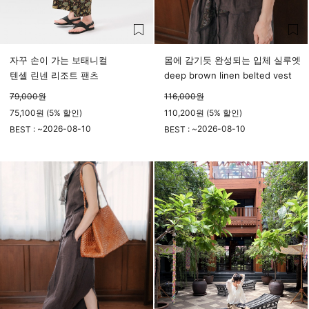
자꾸 손이 가는 보태니컬
몸에 감기듯 완성되는 입체 실루엣
텐셀 린넨 리조트 팬츠
deep brown linen belted vest
79,000
원
116,000
원
75,100원 (5% 할인)
110,200원 (5% 할인)
2026-08-10
2026-08-10
BEST : ~
BEST : ~
23시 59분
23시 59분