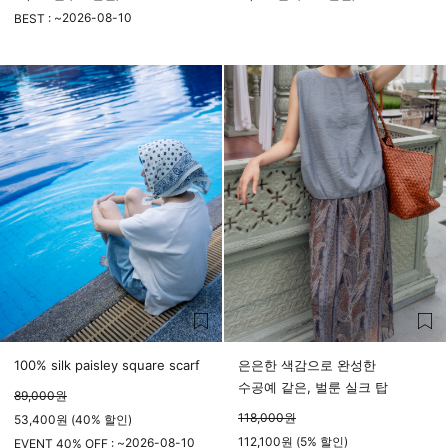
2026-08-10
BEST : ~
23시 59분
100% silk paisley square scarf
은은한 색감으로 완성한
수공예 같은, 벌룬 실크 탑
89,000
원
118,000
원
53,400원 (40% 할인)
112,100원 (5% 할인)
2026-08-10
EVENT 40% OFF : ~