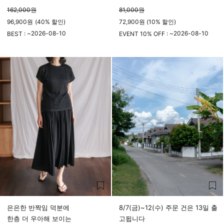
162,000
원
81,000
원
96,900
원
(
40%
할인)
72,900원 (10% 할인)
2026-08-10
2026-08-10
BEST : ~
EVENT 10% OFF : ~
23시 59분
23시 59분
은은한 반짝임 덕분에
8/7(금)~12(수) 주문 건은 13일 출
한층 더 우아해 보이는
고됩니다