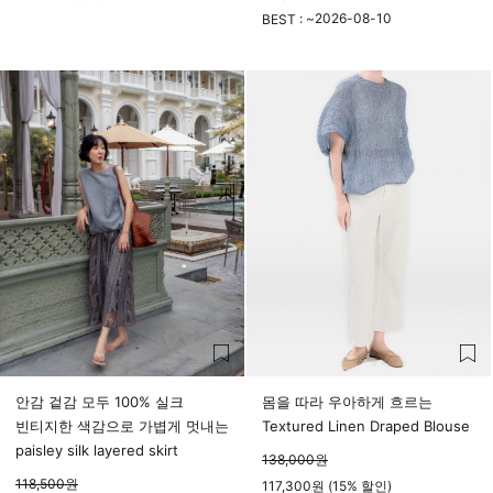
23시 59분
2026-08-10
BEST : ~
23시 59분
안감 겉감 모두 100% 실크
몸을 따라 우아하게 흐르는
빈티지한 색감으로 가볍게 멋내는
Textured Linen Draped Blouse
paisley silk layered skirt
138,000
원
118,500
원
117,300원 (15% 할인)