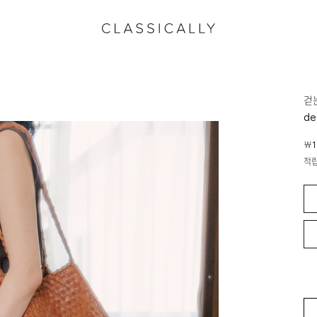
걷
de
￦1
적