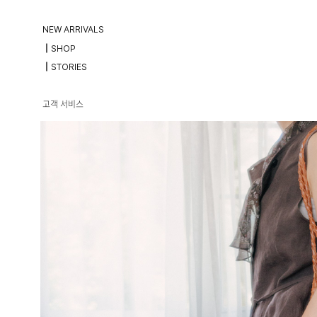
NEW ARRIVALS
┃SHOP
┃STORIES
고객 서비스