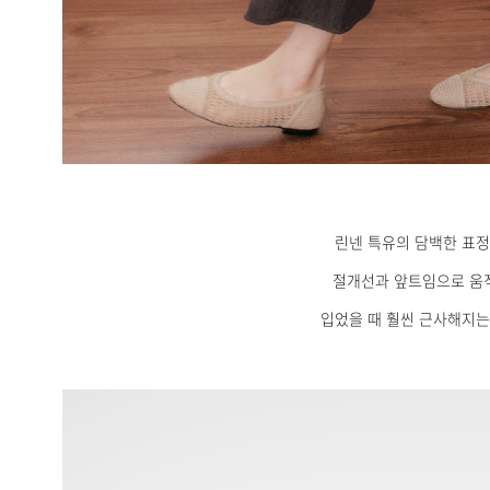
린넨 특유의 담백한 표정
절개선과 앞트임으로 움
입었을 때 훨씬 근사해지는