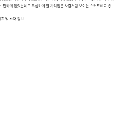
. 편하게 입었는데도 무심하게 잘 차려입은 사람처럼 보이는 스커트예요 😊
이즈 및 소재 정보
-
 100%
 코튼 100%
성 없음 / 비침 거의 없음 / 두께감 보통
 없음 / 촉감 드라이하고 탄탄한 린넨 터치 / 무게감 가벼움
55-66) : 총장88 허리(밴딩)35 밑단63
66-77) : 총장89 허리(밴딩)37 밑단65
 168cm 55-66사이즈 F 착용
 및 교환, 반품 안내
+