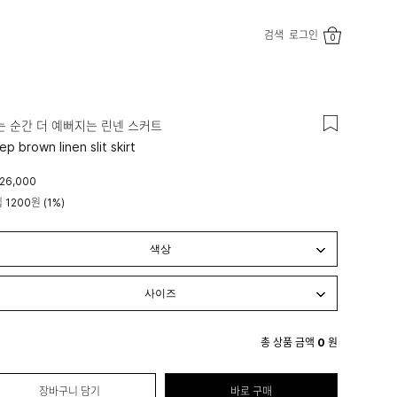
검색
로그인
0
는 순간 더 예뻐지는 린넨 스커트
ep brown linen slit skirt
26,000
립
1200원
(1%)
총 상품 금액
0
원
장바구니 담기
바로 구매