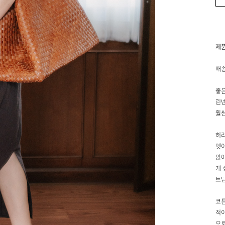
제
배송
좋은
린넨
훨씬
허리
엣이
않아
게 
트답
코튼
적이
으로