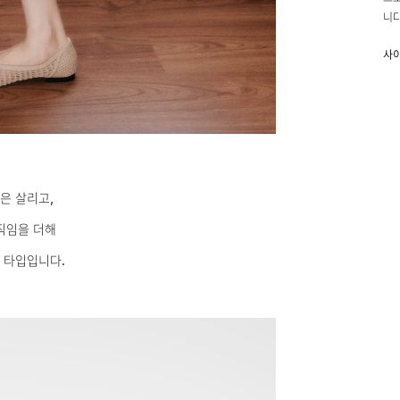
니다
사
린넨
안감
신축
광택
M(
은 살리고,
L(
직임을 더해
모델
 타입입니다.
배송