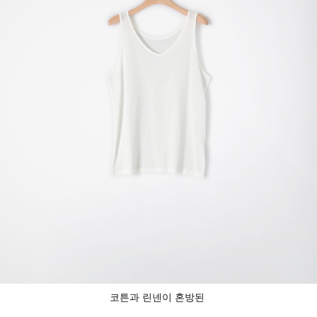
코튼과 린넨이 혼방된