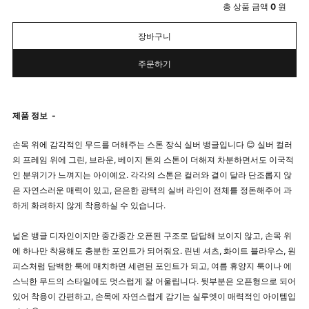
총 상품 금액
0
원
장바구니
주문하기
제품 정보
-
손목 위에 감각적인 무드를 더해주는 스톤 장식 실버 뱅글입니다 😊 실버 컬러
의 프레임 위에 그린, 브라운, 베이지 톤의 스톤이 더해져 차분하면서도 이국적
인 분위기가 느껴지는 아이예요. 각각의 스톤은 컬러와 결이 달라 단조롭지 않
은 자연스러운 매력이 있고, 은은한 광택의 실버 라인이 전체를 정돈해주어 과
하게 화려하지 않게 착용하실 수 있습니다.
넓은 뱅글 디자인이지만 중간중간 오픈된 구조로 답답해 보이지 않고, 손목 위
에 하나만 착용해도 충분한 포인트가 되어줘요. 린넨 셔츠, 화이트 블라우스, 원
피스처럼 담백한 룩에 매치하면 세련된 포인트가 되고, 여름 휴양지 룩이나 에
스닉한 무드의 스타일에도 멋스럽게 잘 어울립니다. 뒷부분은 오픈형으로 되어
있어 착용이 간편하고, 손목에 자연스럽게 감기는 실루엣이 매력적인 아이템입