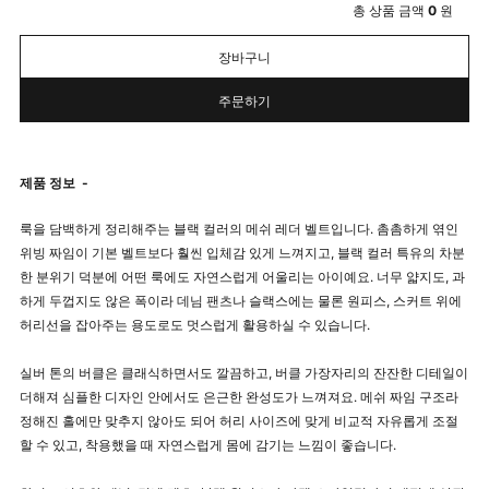
총 상품 금액
0
원
장바구니
주문하기
제품 정보
-
룩을 담백하게 정리해주는 블랙 컬러의 메쉬 레더 벨트입니다. 촘촘하게 엮인
위빙 짜임이 기본 벨트보다 훨씬 입체감 있게 느껴지고, 블랙 컬러 특유의 차분
한 분위기 덕분에 어떤 룩에도 자연스럽게 어울리는 아이예요. 너무 얇지도, 과
하게 두껍지도 않은 폭이라 데님 팬츠나 슬랙스에는 물론 원피스, 스커트 위에
허리선을 잡아주는 용도로도 멋스럽게 활용하실 수 있습니다.
실버 톤의 버클은 클래식하면서도 깔끔하고, 버클 가장자리의 잔잔한 디테일이
더해져 심플한 디자인 안에서도 은근한 완성도가 느껴져요. 메쉬 짜임 구조라
정해진 홀에만 맞추지 않아도 되어 허리 사이즈에 맞게 비교적 자유롭게 조절
할 수 있고, 착용했을 때 자연스럽게 몸에 감기는 느낌이 좋습니다.