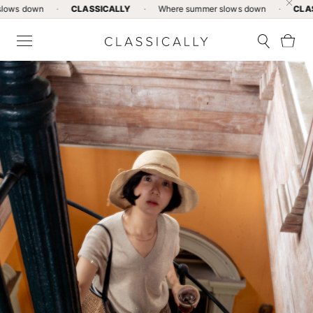
n
·
CLASSICALLY
·
Where summer slows down
·
CLASSICALLY