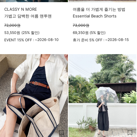
CLASSY N MORE
여름을 더 가볍게 즐기는 방법
가볍고 담백한 여름 맨투맨
Essential Beach Shorts
72,000
원
73,000
원
53,550
원
(
25%
할인)
69,350원 (5% 할인)
2026-08-10
2026-08-15
EVENT 15% OFF : ~
휴가 준비 5% OFF : ~
23시 59분
23시 59분