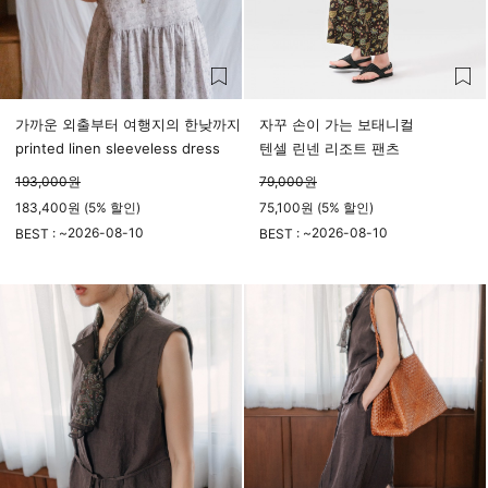
가까운 외출부터 여행지의 한낮까지
자꾸 손이 가는 보태니컬
printed linen sleeveless dress
텐셀 린넨 리조트 팬츠
193,000
원
79,000
원
183,400원 (5% 할인)
75,100원 (5% 할인)
2026-08-10
2026-08-10
BEST : ~
BEST : ~
23시 59분
23시 59분