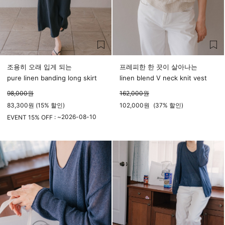
조용히 오래 입게 되는
프레피한 한 끗이 살아나는
pure linen banding long skirt
linen blend V neck knit vest
98,000
원
162,000
원
83,300원 (15% 할인)
102,000
원
(
37%
할인)
2026-08-10
EVENT 15% OFF : ~
23시 59분