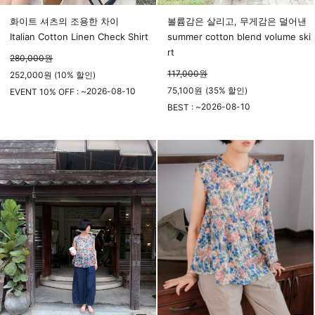
화이트 셔츠의 조용한 차이
볼륨감은 살리고, 무게감은 덜어낸
Italian Cotton Linen Check Shirt
summer cotton blend volume ski
rt
280,000
원
117,000
원
252,000원 (10% 할인)
75,100
원
(
35%
할인)
2026-08-10
EVENT 10% OFF : ~
23시 59분
2026-08-10
BEST : ~
23시 59분