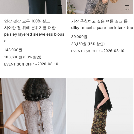
안감 겉감 모두 100% 실크
가장 추천하고 싶은 여름 실크 톱
시어한 결 위에 분위기를 더한
silky tencel square neck tank top
paisley layered sleeveless blous
39,000
원
e
33,150원 (15% 할인)
148,000
원
2026-08-10
EVENT 15% OFF : ~
103,600원 (30% 할인)
23시 59분
2026-08-10
EVENT 30% OFF : ~
23시 59분