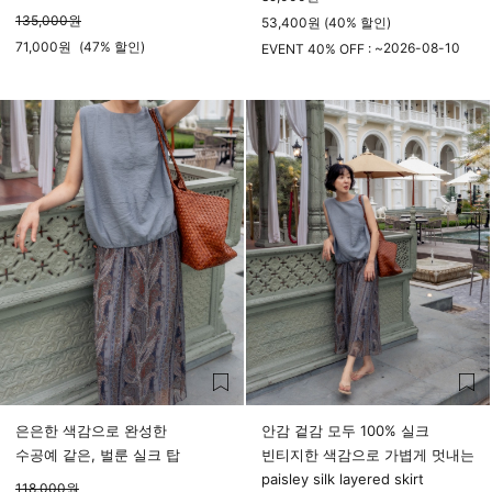
135,000
원
53,400원 (40% 할인)
71,000
원
(
47%
할인)
2026-08-10
EVENT 40% OFF : ~
23시 59분
은은한 색감으로 완성한
안감 겉감 모두 100% 실크
수공예 같은, 벌룬 실크 탑
빈티지한 색감으로 가볍게 멋내는
paisley silk layered skirt
118,000
원