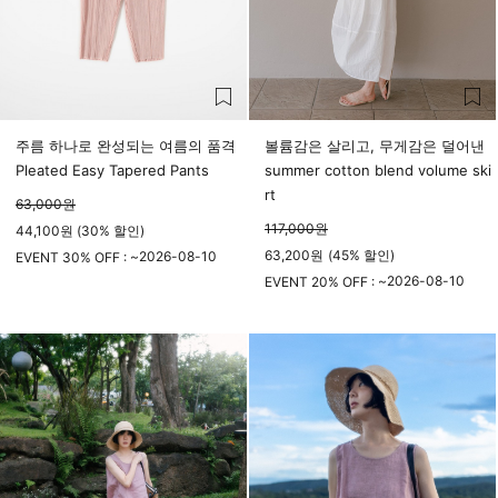
주름 하나로 완성되는 여름의 품격
볼륨감은 살리고, 무게감은 덜어낸
Pleated Easy Tapered Pants
summer cotton blend volume ski
rt
63,000
원
117,000
원
44,100원 (30% 할인)
63,200
원
(
45%
할인)
2026-08-10
EVENT 30% OFF : ~
23시 59분
2026-08-10
EVENT 20% OFF : ~
23시 59분