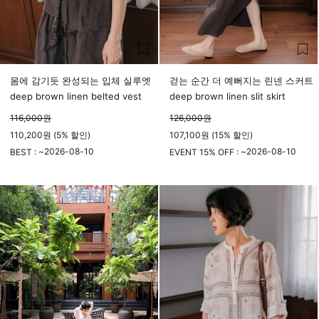
몸에 감기듯 완성되는 입체 실루엣
걷는 순간 더 예뻐지는 린넨 스커트
deep brown linen belted vest
deep brown linen slit skirt
116,000
원
126,000
원
110,200원 (5% 할인)
107,100원 (15% 할인)
2026-08-10
2026-08-10
BEST : ~
EVENT 15% OFF : ~
23시 59분
23시 59분