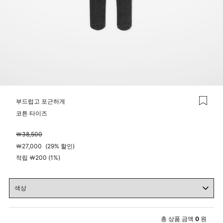
부드럽고 포근하게
코튼 타이즈
￦
38,500
￦
27,000
(
29%
할인)
적립 ￦200 (1%)
총 상품 금액
0
원