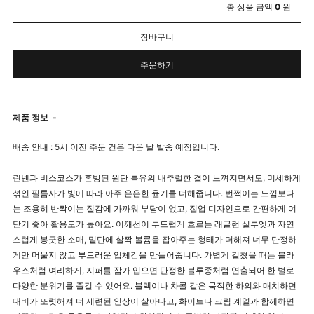
총 상품 금액
0
원
장바구니
주문하기
제품 정보
-
배송 안내 : 5시 이전 주문 건은 다음 날 발송 예정입니다.
린넨과 비스코스가 혼방된 원단 특유의 내추럴한 결이 느껴지면서도, 미세하게
섞인 필름사가 빛에 따라 아주 은은한 윤기를 더해줍니다. 번쩍이는 느낌보다
는 조용히 반짝이는 질감에 가까워 부담이 없고, 집업 디자인으로 간편하게 여
닫기 좋아 활용도가 높아요. 어깨선이 부드럽게 흐르는 래글런 실루엣과 자연
스럽게 봉긋한 소매, 밑단에 살짝 볼륨을 잡아주는 형태가 더해져 너무 단정하
게만 머물지 않고 부드러운 입체감을 만들어줍니다. 가볍게 걸쳤을 때는 블라
우스처럼 여리하게, 지퍼를 잠가 입으면 단정한 블루종처럼 연출되어 한 벌로
다양한 분위기를 즐길 수 있어요. 블랙이나 차콜 같은 묵직한 하의와 매치하면
대비가 또렷해져 더 세련된 인상이 살아나고, 화이트나 크림 계열과 함께하면